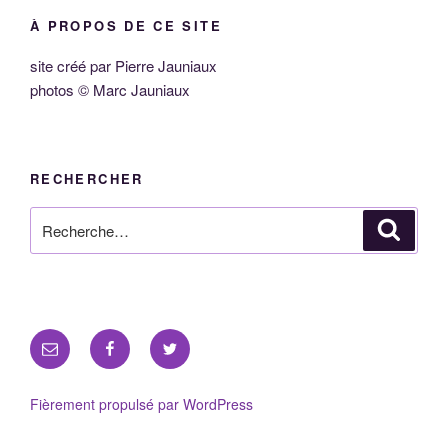
À PROPOS DE CE SITE
site créé par Pierre Jauniaux
photos © Marc Jauniaux
RECHERCHER
Recherche
Reche
pour
:
E-
Facebook
Twitter
mail
Fièrement propulsé par WordPress