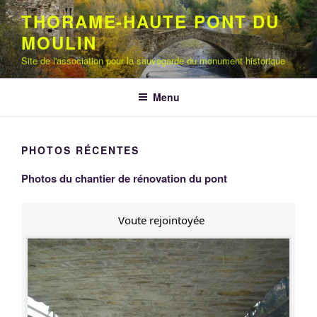
Aller
THORAME-HAUTE PONT DU
au
MOULIN
contenu
principal
Site de l'association pour la sauvegarde du monument historique
Menu
PHOTOS RÉCENTES
Photos du chantier de rénovation du pont
Voute rejointoyée