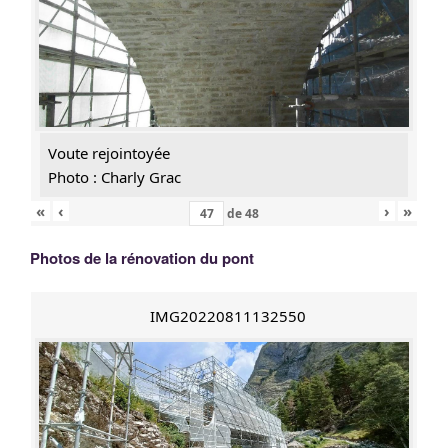
Voute rejointoyée
Photo : Charly Grac
«
‹
›
»
de
48
Photos de la rénovation du pont
IMG20220811132550