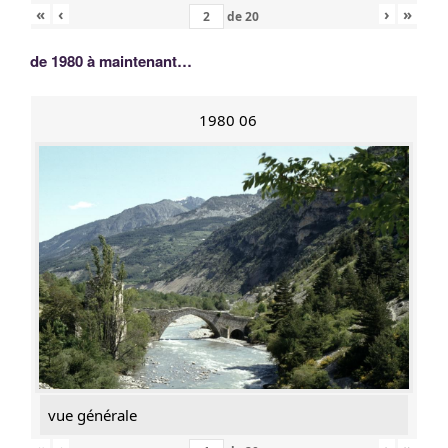
«
‹
›
»
de
20
de 1980 à maintenant…
1980 06
vue générale