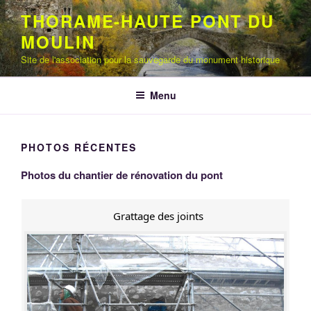
Aller
THORAME-HAUTE PONT DU
au
MOULIN
contenu
principal
Site de l'association pour la sauvegarde du monument historique
Menu
PHOTOS RÉCENTES
Photos du chantier de rénovation du pont
Grattage des joints